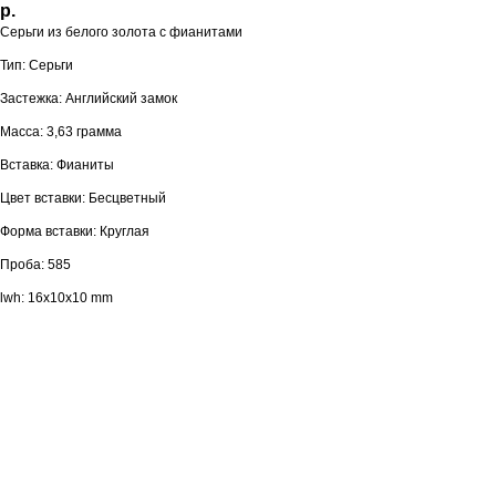
р.
Серьги из белого золота с фианитами
Тип: Серьги
Застежка: Английский замок
Масса: 3,63 грамма
Вставка: Фианиты
Цвет вставки: Бесцветный
Форма вставки: Круглая
Проба: 585
lwh: 16x10x10 mm